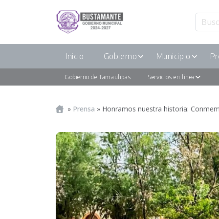
Inicio
Gobierno
Municipio
Pr
Gobierno de Tamaulipas
Servicios en línea
Portada
»
Prensa
»
Honramos nuestra historia: Conmemo