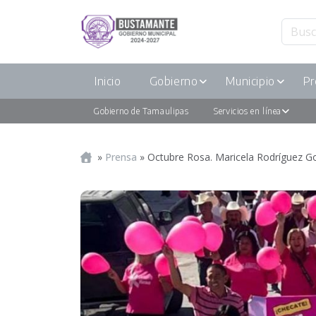
Inicio
Gobierno
Municipio
Pr
Gobierno de Tamaulipas
Servicios en línea
Portada
»
Prensa
»
Octubre Rosa. Maricela Rodríguez G